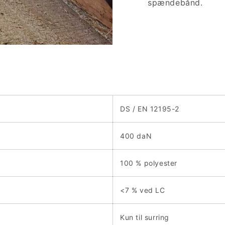
spændebånd.
DS / EN 12195-2
400 daN
100 % polyester
<7 % ved LC
Kun til surring