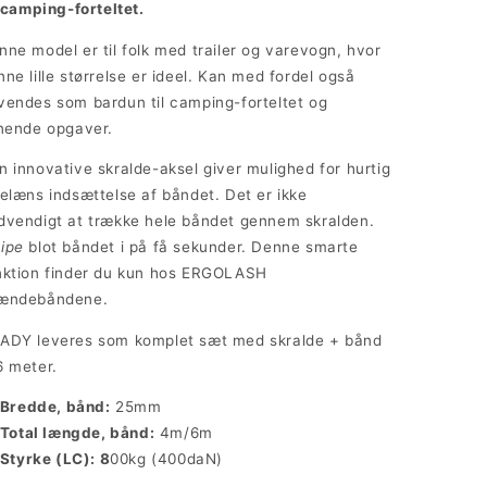
camping-forteltet.
nne model er til folk med trailer og varevogn, hvor
nne lille størrelse er ideel. Kan med fordel også
vendes som bardun til camping-forteltet og
gnende opgaver.
n innovative skralde-aksel giver mulighed for hurtig
delæns indsættelse af båndet. Det er ikke
dvendigt at trække hele båndet gennem skralden.
ipe
blot båndet i på få sekunder. Denne smarte
nktion finder du kun hos ERGOLASH
ændebåndene.
ADY leveres som komplet sæt med skralde + bånd
6 meter.
Bredde, bånd:
25mm
Total længde, bånd:
4m/6m
Styrke (LC): 8
00kg (400daN)