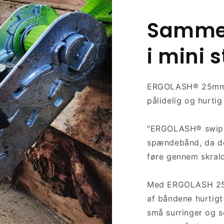
Samme 
i mini s
ERGOLASH® 25mm er
pålidelig og hurtig 
"ERGOLASH® swipe
spændebånd, da de 
føre gennem skral
Med ERGOLASH 25
af båndene hurtigt 
små surringer og s