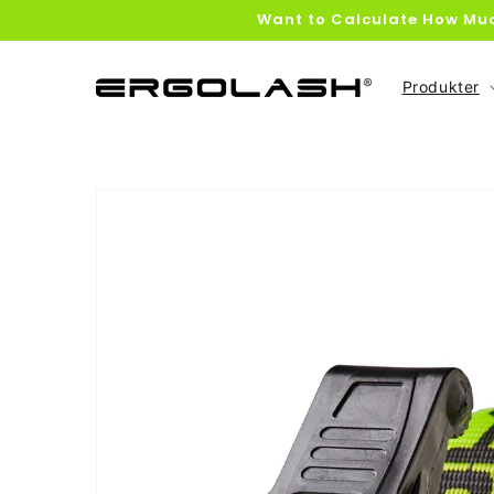
Gå til
Want to Calculate How Muc
indhold
Produkter
Gå til
produktoplysninger