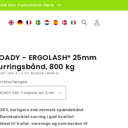
ind Our Calculator Here
Log
ind
OADY - ERGOLASH® 25mm
urringsbånd, 800 kg
ADY HAS A LC OF 400DAN (800KG)
ørrelse/længde
35% hurtigere end normale spændebånd
Danskudviklet surring i god kvalitet
Ideel til trailer, varevogn og som bardun til