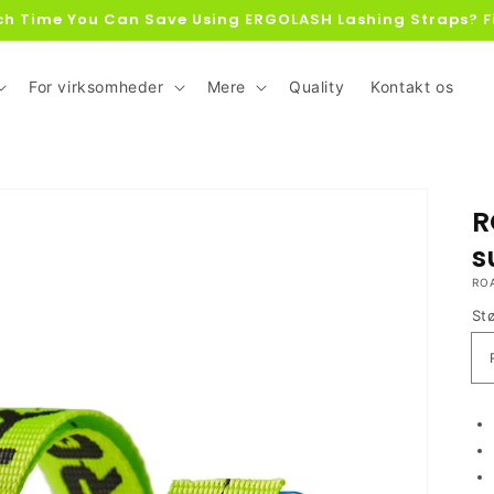
h Time You Can Save Using ERGOLASH Lashing Straps? F
For virksomheder
Mere
Quality
Kontakt os
R
s
RO
St