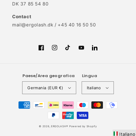
DK 37 85 54 80
Contact
mail@ergolash.dk / +45 40 16 50 50
Facebook
Instagram
TikTok
YouTube
Translation
missing:
it.LinkedIn
Paese/Area geografica
Lingua
Germania (EUR €)
Italiano
Metodi
di
pagamento
© 2026,
ERGOLASH®
Powered by Shopify
Italiano